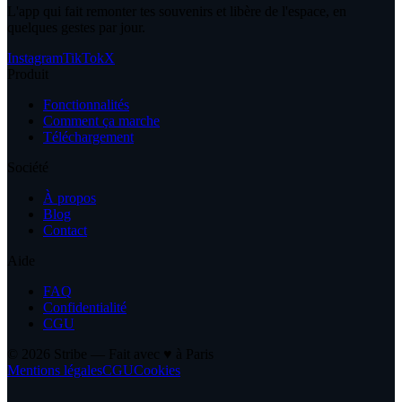
L'app qui fait remonter tes souvenirs et libère de l'espace, en
quelques gestes par jour.
Instagram
TikTok
X
Produit
Fonctionnalités
Comment ça marche
Téléchargement
Société
À propos
Blog
Contact
Aide
FAQ
Confidentialité
CGU
© 2026 Stribe — Fait avec ♥ à Paris
Mentions légales
CGU
Cookies